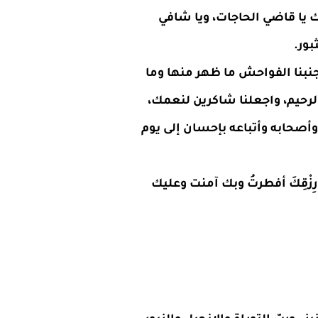
 يا قاضي الحاجات، ويا شافي
بور.
وجنبنا الفواحش ما ظهر منها وما
ب الرحيم، واجعلنا شاكرين لنعمك،
وأصحابه وأتباعه بإحسان إلى يوم
 رِزْقِكَ أفطرتُ وبك آمنت وعليك