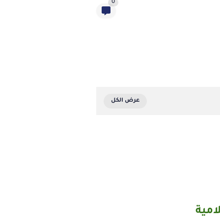
0
امية