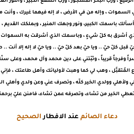
فيع ، وربّ البحر المسجور ، وربّ الشّفع الكبير ، والنور العزيز
ي السموات ، وإله من في الأرض ، لا إله فيهما غيرك ، وأن
لك باسمك الكبير، ونور وجهك المنير ، وبملكك القديم ، يا حيّ
لذي أشرق به كلّ شيءٍ ، وباسمك الذي أشرقت به السموات
ّ قبل كلّ حيّ .. ويا حيّ بعد كلّ حيّ .. ويا حيّ لا إله إلا أنت
اً وفرجاً قريباً ، وثبّتني على دين محمد وآل محمد، وعلى سن
لمُتقبَّل ، وهب لي كما وهبت لأوليائك وأهل طاعتك ، فإني م
لأهلي وولدي الخير كلّه ، وتصرف عني وعن ولدي وأهلي الشرّ ك
طي الخير من تشاء، وتصرفه عمن تشاء، فامنن عليّ برحمتك
دعاء الصائم
عند الافطار
الصحيح