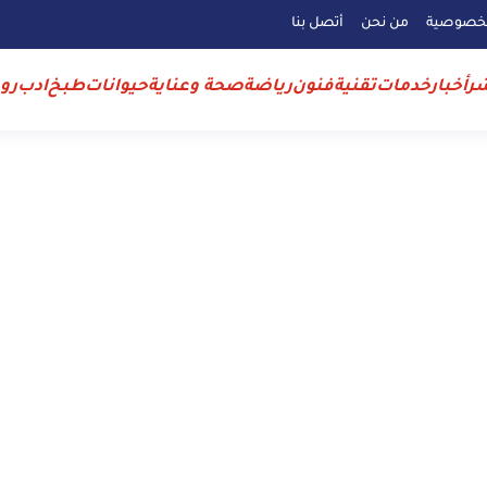
لخصوصية
من نحن
أتصل بنا
ر
أخبار
خدمات
تقنية
فنون
رياضة
صحة وعناية
حيوانات
طبخ
ادب
رو