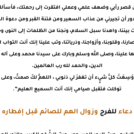
ن قصر رأيي وضعف علمي وعملي افتقرت إلى رحمتك، فأسألك
ر أن تجيرني من عذاب السعير ومن فتنة القبر ومن دعوة الث
 بيننا، واهدنا سبل السلام، ونجنا من الظلمات إلى النور، 
رنا، وقلوبنا، وأزواجنا، وذرياتنا، وتب علينا إنك أنت التوا
مها علينا، وصلى الله وسلم وبارك على سيدنا محمد وعلى آله 
الدين، والحمد لله رب العالمين.
َسِعَتْ كلَّ شيٍء أن تغفرَ لي ذنوبي ، اللهمَّ لكَ صمتُ، وعلى
توكلت فتقبل صيامي إنك أنت السميع العليم”.
دعاء
للفرج
وزوال الهم للصائم قبل إفطاره