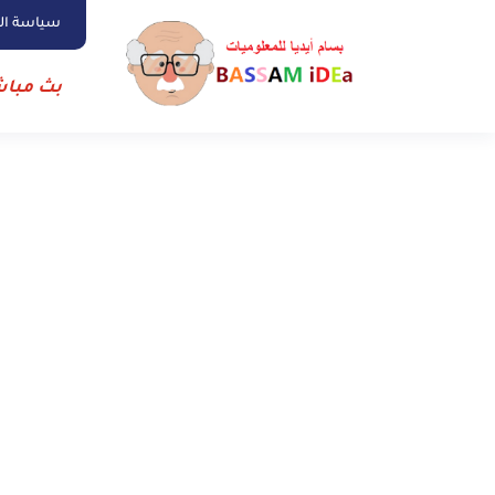
سياسة ا
بث مباش