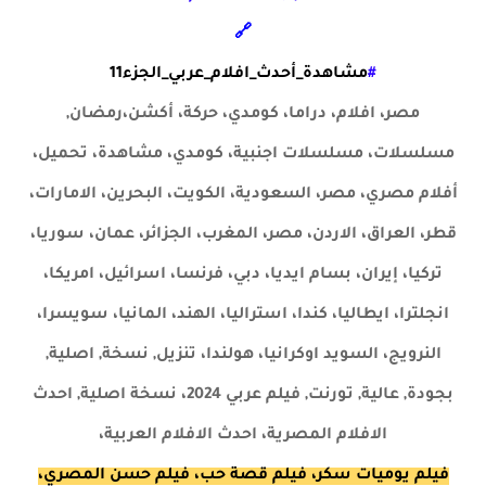
🔗
#
مشاهدة_أحدث_افلام_عربي_الجزء11
مصر، افلام، دراما، كومدي، حركة، أكشن،رمضان,
مسلسلات، مسلسلات اجنبية، كومدي،
مشاهدة، تحميل،
أفلام مصري، مصر، السعودية، الكويت، البحرين، الامارات،
قطر، العراق، الاردن، مصر، المغرب، الجزائر، عمان، سوريا،
تركيا، إيران، بسام ايديا، دبي، فرنسا، اسرائيل، امريكا،
انجلترا، ايطاليا، كندا، استراليا، الهند، المانيا، سويسرا،
النرويج، السويد اوكرانيا، هولندا،
تنزيل, نسخة, اصلية,
بجودة, عالية, تورنت, فيلم
عربي 2024،
نسخة اصلية, احدث
الافلام المصرية، احدث الافلام العربية،
فيلم يوميات سكر، فيلم قصة حب، فيلم حسن المصري،