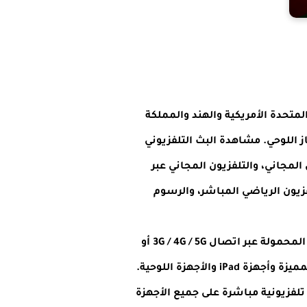
لمتحدة الأمريكية والهند والمملكة
اتف أو التلفزيون الذكي أو الجهاز اللوحي. مشاهدة البث التلفزيوني
 المجاني، والتلفزيون المجاني عبر
فزيون الرياضي المباشر، والرسوم
يوفر شبكات موقعنا دفقًا تلفزيونيًا مجانيًا وتدفق الموسيقى إلى الكمبيوتر والتلفزيون الذكي والأجهزة المحمولة عبر اتصال 3G / 4G / 5G أو
Wi-Fi الخدمة المجانية لعرض التلفزيون متاحة على الهواتف الذكية TV box والتلفزيون الذكي والهواتف المميزة وأجهزة iPad والأجهزة اللوحية.
لفزيونية مباشرة على جميع الأجهزة