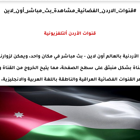
#
قنوات_الاردن_الفضائية_مشاهدة_بث_مباشر
_أون_لاين
قنوات الأردن ألتلفزيونية
ردنية بالعالم أون لاين - بث مباشر في مكان واحد، ويمكن لزوارنا
اة بشكل منبثق على سطح الصفحة، مما يتيح الخروج من القناة 
القنوات الفضائية العراقية والناطقة باللغة العربية والانجليزية