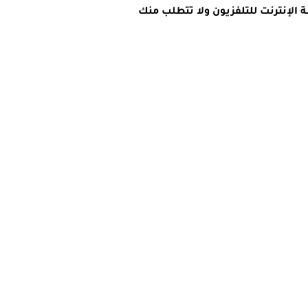
iPhone ، iPa هو هاتف محمول مجاني خدمة الإنترنت للتلفزيون ولا تتطلب منك