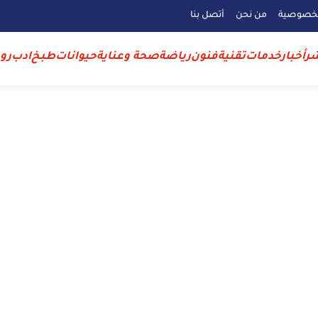
لخصوصية
من نحن
أتصل بنا
ر
أخبار
خدمات
تقنية
فنون
رياضة
صحة وعناية
حيوانات
طبخ
ادب
رو