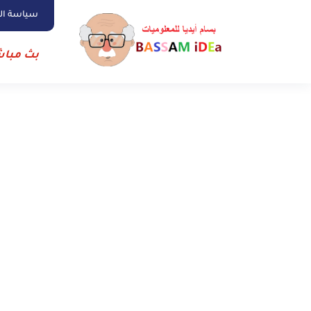
سياسة ا
بث مباش