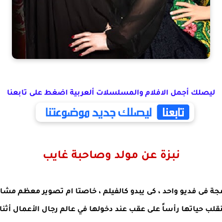
ليصلك أجمل الافلام والمسلسلات ألعربية اضغط على تابعنا
نبزة عن مولد وصاحبة غايب
 فى فديو واحد ، كى يبدو كالفيلم ، خاصتا ام تصوير معظم مشاهد
 حياتها رأساً على عقب عند دخولها في عالم رجال الأعمال أثنا