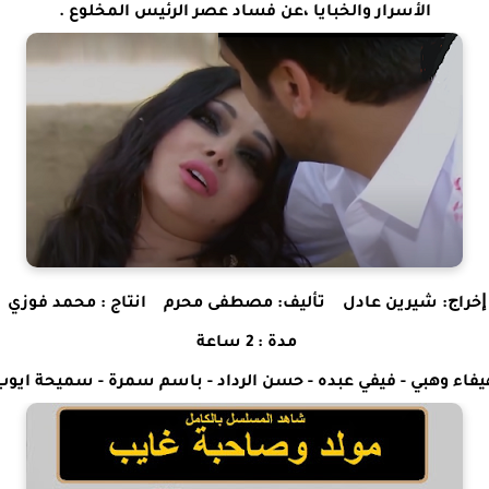
الأسرار والخبايا ،عن فساد عصر الرئيس المخلوع .
ﺇﺧﺮاﺝ: شيرين عادل
ﺗﺄﻟﻴﻒ: مصطفى محرم
انتاج : محمد فوزي
مدة : 2 ساعة
يفاء وهبي - فيفي عبده - حسن الرداد - باسم سمرة - سميحة ايوب