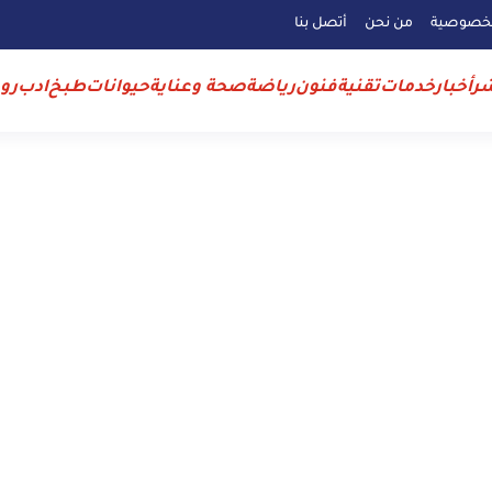
لخصوصية
من نحن
أتصل بنا
ر
أخبار
خدمات
تقنية
فنون
رياضة
صحة وعناية
حيوانات
طبخ
ادب
رو