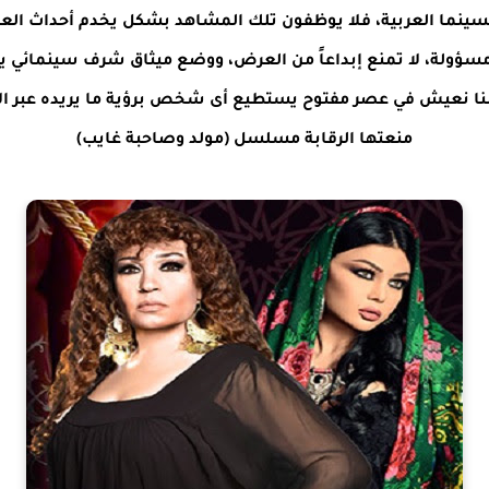
ينما العربية، فلا يوظفون تلك المشاهد بشكل يخدم أحداث العمل
 مسؤولة،
لا تمنع إبداعاً من العرض
، ووضع ميثاق شرف سينمائي ير
 أننا نعيش في عصر مفتوح يستطيع
أى شخص برؤية ما يريده
عبر ال
منعتها الرقابة
مسلسل
(مولد وصاحبة غايب)