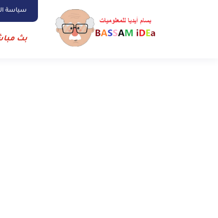
سياسة ا
بث مباش