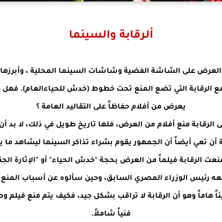
ألرقابة والسينما
 العرض على الشاشة الفضية وشاشات السينما المحلية ، وأبرزها ا
 الرقابة التي تضع المنع تحت خطوط (
خدش للحياءالعام
). فهل ه
يعرض من أفلام حفاظاً على التقاليد العامة ؟
ى الرقابة منع أفلام من العرض، فلها تاريخ طويل في ذلك، لا بد أ
ة أن تعي أيضاً أن الجمهور يقوم بشراء تذاكر السينما ليشاهد ما ي
منعت الرقابة فيلماً من العرض بحجة "خدش الحياء" أو "
الإثارة الج
عه رئيس الوزراء المصري السابق، وحين سألوه عن أسباب المنع وه
ً هاماً وهو أن الرقابة لا تراقب بشكل جيد، فكيف يتم منع فيلم وص
فنياً شاملاً.